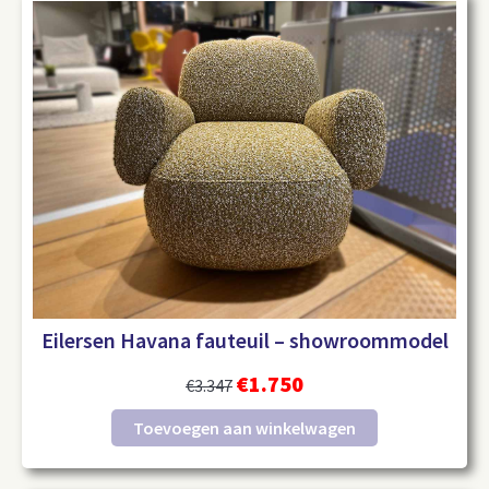
Eilersen Havana fauteuil – showroommodel
€
1.750
€
3.347
Toevoegen aan winkelwagen