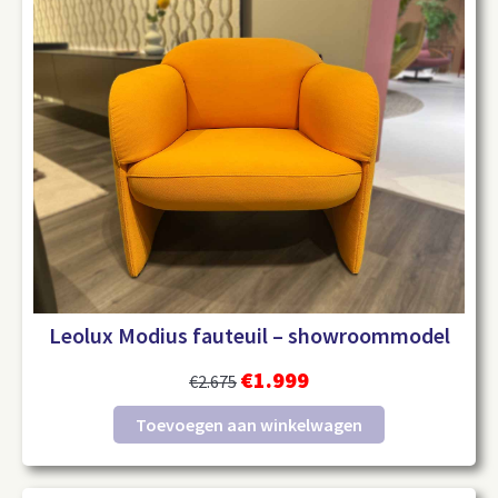
Leolux Modius fauteuil – showroommodel
€
1.999
€
2.675
Toevoegen aan winkelwagen