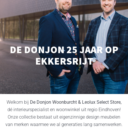
DE DONJON 25 JAAR OP
EKKERSRIJT
Welkom bij
De Donjon Woonburcht & Leolux Select Store,
dé interieurspecialist en woonwinkel uit regio Eindhoven!
Onze collectie bestaat uit eigenzinnige design meubelen
van merken waarmee we al generaties lang samenwerken.