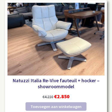
Natuzzi Italia Re-Vive fauteuil + hocker –
showroommodel
€
2.850
€
4.210
Toevoegen aan winkelwagen