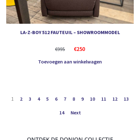
LA-Z-BOY 512 FAUTEUIL – SHOWROOMMODEL
€
250
€
995
Toevoegen aan winkelwagen
1
2
3
4
5
6
7
8
9
10
11
12
13
14
Next
ONTDEK DE DONJON COLLECTIE