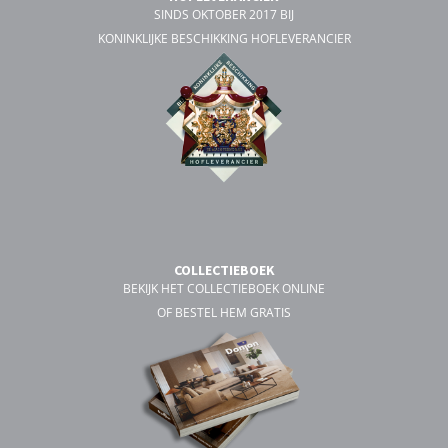
SINDS OKTOBER 2017 BIJ
KONINKLIJKE BESCHIKKING HOFLEVERANCIER
COLLECTIEBOEK
BEKIJK HET COLLECTIEBOEK ONLINE
OF BESTEL HEM GRATIS