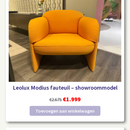
Leolux Modius fauteuil – showroommodel
€
1.999
€
2.675
Toevoegen aan winkelwagen