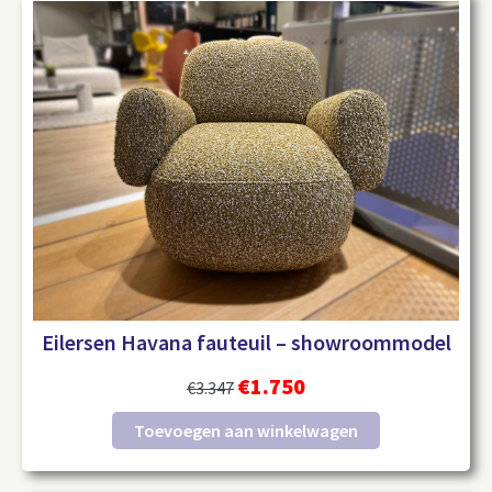
Eilersen Havana fauteuil – showroommodel
€
1.750
€
3.347
Toevoegen aan winkelwagen