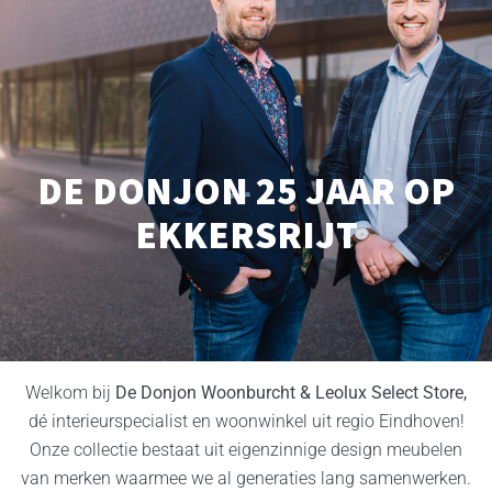
DE DONJON 25 JAAR OP
EKKERSRIJT
Welkom bij
De Donjon Woonburcht & Leolux Select Store,
dé interieurspecialist en woonwinkel uit regio Eindhoven!
Onze collectie bestaat uit eigenzinnige design meubelen
van merken waarmee we al generaties lang samenwerken.