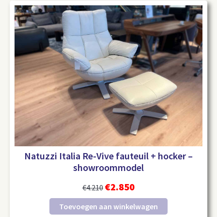
Natuzzi Italia Re-Vive fauteuil + hocker –
showroommodel
€
2.850
€
4.210
Toevoegen aan winkelwagen