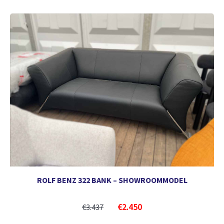
ROLF BENZ 322 BANK – SHOWROOMMODEL
€
2.450
€
3.437