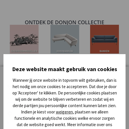
ONTDEK DE DONJON COLLECTIE
Deze website maakt gebruik van cookies
CONTACT
Wanneer jij onze website in topvorm wilt gebruiken, dan is
het nodig om onze cookies te accepteren. Dat doe je door
Telefoon: 0499 - 49 05 05
op 'Accepteer' te klikken. De persoonlijke cookies plaatsen
Whatsapp: 06 - 36 02 18 89
wij om de website te blijven verbeteren en zodat wij en
E-mail:
info@donjon.nl
derde partijen jou persoonlijke content kunnen laten zien.
Indien je kiest voor
weigeren
, plaatsen we alleen
DE DONJON
functionele en analytische cookies welke ervoor zorgen
Ekkersrijt 4001
dat de website goed werkt. Meer informatie over ons