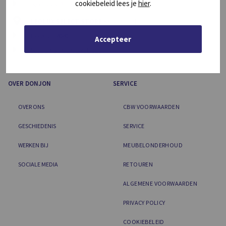
cookiebeleid lees je
hier
.
5692 DB SON EN BREUGEL
LEOLUX SELECT STORE
BY DONJON
Ekkersrijt 4040
Accepteer
5692 DA SON EN BREUGEL
OVER DONJON
SERVICE
OVER ONS
CBW VOORWAARDEN
GESCHIEDENIS
SERVICE
WERKEN BIJ
MEUBELONDERHOUD
SOCIALE MEDIA
RETOUREN
ALGEMENE VOORWAARDEN
PRIVACY POLICY
COOKIEBELEID