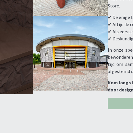
Store.
✔ De enige 
✔ Altijd de 
✔ Als eerst
✔ Deskundig 
In onze spe
bewonderen,
tijd om sa
afgestemd o
Kom langs b
door design