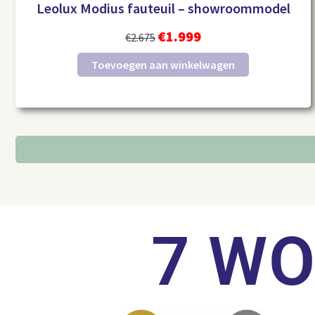
Leolux Modius fauteuil – showroommodel
€
1.999
€
2.675
Toevoegen aan winkelwagen
7 W