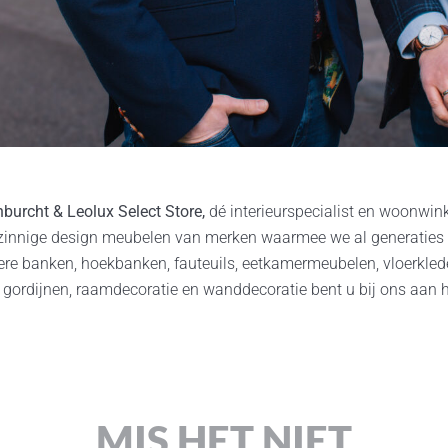
urcht & Leolux Select Store,
dé interieurspecialist en woonwin
genzinnige design meubelen van merken waarmee we al generaties
ere banken, hoekbanken, fauteuils, eetkamermeubelen, vloerkle
gordijnen, raamdecoratie en wanddecoratie bent u bij ons aan he
MIS HET NIET