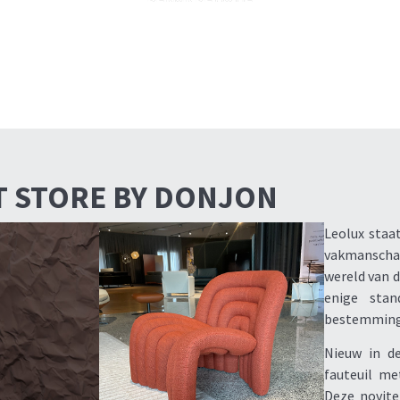
T STORE BY DONJON
Leolux staa
vakmanschap.
wereld van d
enige stan
bestemming 
Nieuw in de
fauteuil me
Deze novite