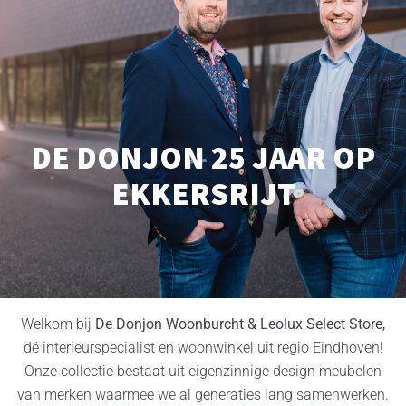
DE DONJON 25 JAAR OP
EKKERSRIJT
Welkom bij
De Donjon Woonburcht & Leolux Select Store,
dé interieurspecialist en woonwinkel uit regio Eindhoven!
Onze collectie bestaat uit eigenzinnige design meubelen
van merken waarmee we al generaties lang samenwerken.