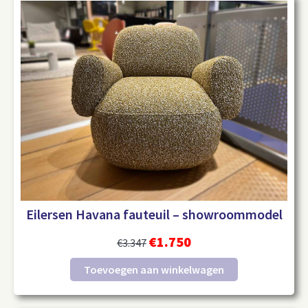
Eilersen Havana fauteuil – showroommodel
€
1.750
€
3.347
Toevoegen aan winkelwagen