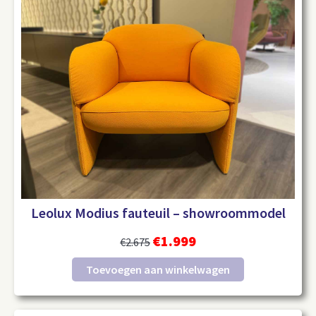
Leolux Modius fauteuil – showroommodel
€
1.999
€
2.675
Toevoegen aan winkelwagen