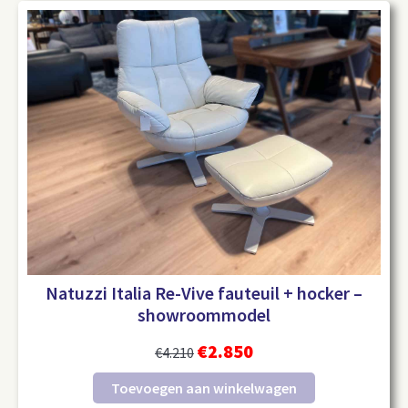
Natuzzi Italia Re-Vive fauteuil + hocker –
showroommodel
€
2.850
€
4.210
Toevoegen aan winkelwagen