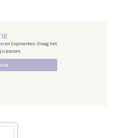
IE
en en topmerken. Vraag het
j u passen.
 AAN