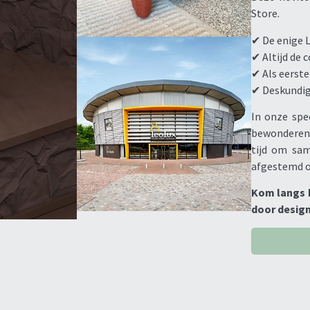
Store.
✔ De enige 
✔ Altijd de 
✔ Als eerst
✔ Deskundig 
In onze spe
bewonderen,
tijd om sa
afgestemd o
Kom langs b
door design