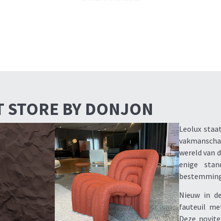
T STORE BY DONJON
Leolux staa
vakmanschap.
wereld van d
enige stan
bestemming 
Nieuw in de
fauteuil me
Deze novite