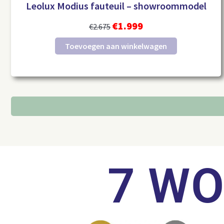
Leolux Modius fauteuil – showroommodel
€
1.999
€
2.675
Toevoegen aan winkelwagen
7 W