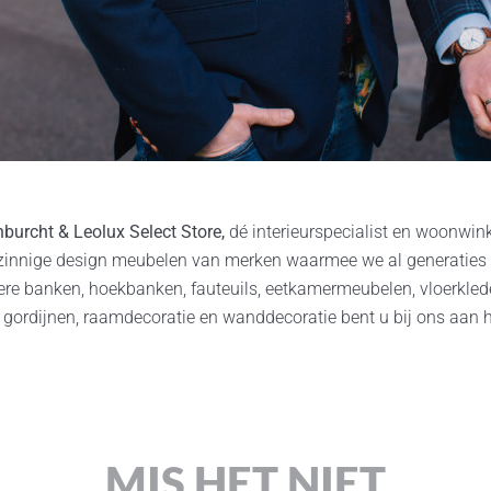
urcht & Leolux Select Store,
dé interieurspecialist en woonwin
genzinnige design meubelen van merken waarmee we al generaties
ere banken, hoekbanken, fauteuils, eetkamermeubelen, vloerkle
gordijnen, raamdecoratie en wanddecoratie bent u bij ons aan he
MIS HET NIET