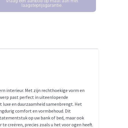
Vraag een aanbod op maat aan met
laagsteprijsgarantie.
rn interieur. Met zijn rechthoekige vorm en
werp past perfect in uiteenlopende
 dat luxe en duurzaamheid samenbrengt. Het
langdurig comfort en vormbehoud. Dit
ls statementstuk op uw bank of bed, maar ook
te creëren, precies zoals u het voor ogen heeft.