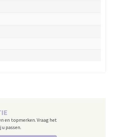
IE
en en topmerken. Vraag het
j u passen.