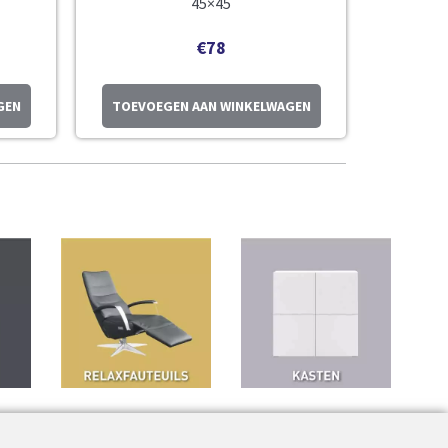
45×45
€
78
GEN
TOEVOEGEN AAN WINKELWAGEN