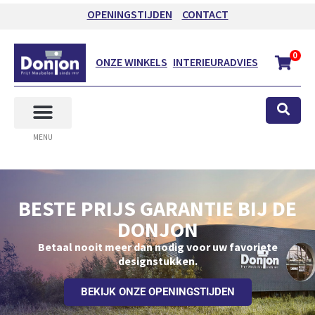
OPENINGSTIJDEN
CONTACT
0
ONZE WINKELS
INTERIEURADVIES
MENU
BESTE PRIJS GARANTIE BIJ DE
DONJON
Betaal nooit meer dan nodig voor uw favoriete
designstukken.
BEKIJK ONZE OPENINGSTIJDEN