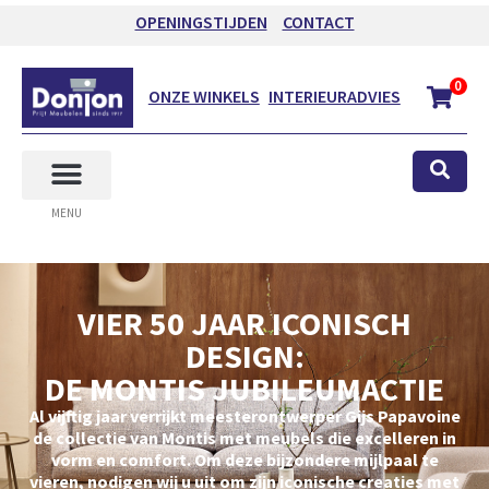
OPENINGSTIJDEN
CONTACT
0
ONZE WINKELS
INTERIEURADVIES
MENU
VIER 50 JAAR ICONISCH
DESIGN:
DE MONTIS JUBILEUMACTIE
Al vijftig jaar verrijkt meesterontwerper Gijs Papavoine
de collectie van Montis met meubels die excelleren in
vorm en comfort. Om deze bijzondere mijlpaal te
vieren, nodigen wij u uit om zijn iconische creaties met