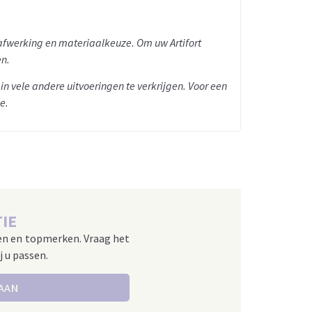
 afwerking en materiaalkeuze. Om uw Artifort
en.
s in vele andere uitvoeringen te verkrijgen. Voor een
e.
IE
en en topmerken. Vraag het
j u passen.
 AAN