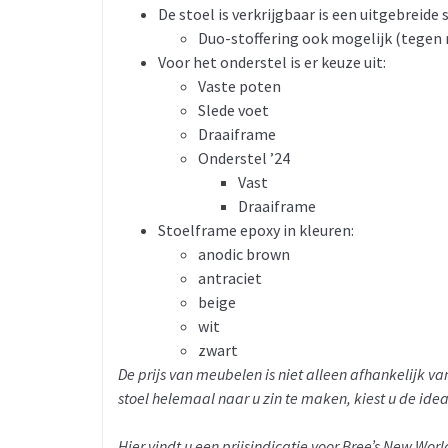
De stoel is verkrijgbaar is een uitgebreide 
Duo-stoffering ook mogelijk (tegen 
Voor het onderstel is er keuze uit:
Vaste poten
Slede voet
Draaiframe
Onderstel ’24
Vast
Draaiframe
Stoelframe epoxy in kleuren:
anodic brown
antraciet
beige
wit
zwart
De prijs van meubelen is niet alleen afhankelijk 
stoel helemaal naar u zin te maken, kiest u de ide
Hier vindt u een prijsindicatie voor Bree’s New Worl