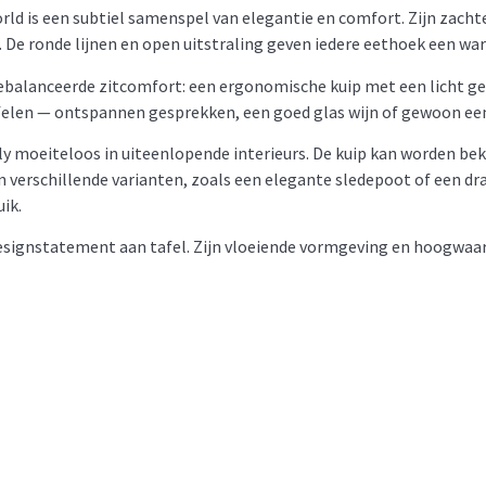
ld is een subtiel samenspel van elegantie en comfort. Zijn zacht
 De ronde lijnen en open uitstraling geven iedere eethoek een warm
 gebalanceerde zitcomfort: een ergonomische kuip met een licht g
afelen — ontspannen gesprekken, een goed glas wijn of gewoon een
fly moeiteloos in uiteenlopende interieurs. De kuip kan worden bek
n verschillende varianten, zoals een elegante sledepoot of een dr
uik.
n designstatement aan tafel. Zijn vloeiende vormgeving en hoog