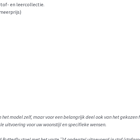
stof- en leercollectie.
meerprijs)
van het model zelf, maar voor een belangrijk deel ook van het gekoze
ale uitvoering voor uw woonstijl en specifieke wensen.
d Butterfly stoel met het vaste ’24 onderstel uitgevoerd in stof (stofgr