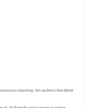
n formaat en afwerking. Om uw Bree’s New World
oep A).
De Butterfly stoel is tevens in andere