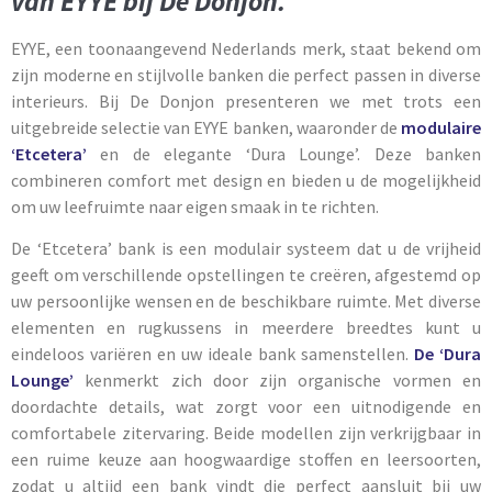
van EYYE bij De Donjon.
EYYE, een toonaangevend Nederlands merk, staat bekend om
zijn moderne en stijlvolle banken die perfect passen in diverse
interieurs. Bij De Donjon presenteren we met trots een
uitgebreide selectie van EYYE banken, waaronder de
modulaire
‘Etcetera’
en de elegante ‘Dura Lounge’. Deze banken
combineren comfort met design en bieden u de mogelijkheid
om uw leefruimte naar eigen smaak in te richten.
De ‘Etcetera’ bank is een modulair systeem dat u de vrijheid
geeft om verschillende opstellingen te creëren, afgestemd op
uw persoonlijke wensen en de beschikbare ruimte. Met diverse
elementen en rugkussens in meerdere breedtes kunt u
eindeloos variëren en uw ideale bank samenstellen.
De ‘Dura
Lounge’
kenmerkt zich door zijn organische vormen en
doordachte details, wat zorgt voor een uitnodigende en
comfortabele zitervaring. Beide modellen zijn verkrijgbaar in
een ruime keuze aan hoogwaardige stoffen en leersoorten,
zodat u altijd een bank vindt die perfect aansluit bij uw