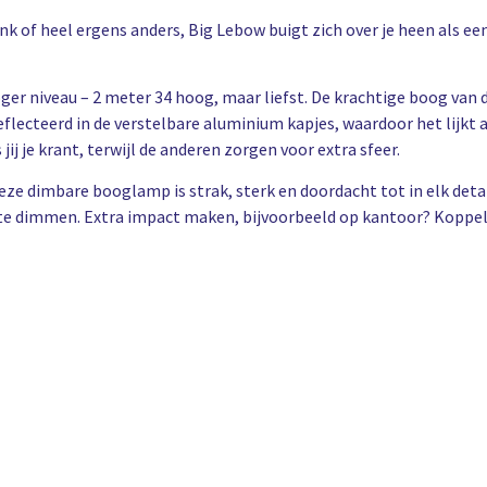
bank of heel ergens anders, Big Lebow buigt zich over je heen als e
er niveau – 2 meter 34 hoog, maar liefst. De krachtige boog van 
flecteerd in de verstelbare aluminium kapjes, waardoor het lijkt a
ij je krant, terwijl de anderen zorgen voor extra sfeer.
eze dimbare booglamp is strak, sterk en doordacht tot in elk detai
 te dimmen. Extra impact maken, bijvoorbeeld op kantoor? Koppel