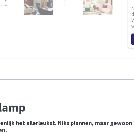
N
d
W
w
glamp
enlijk het allerleukst. Niks plannen, maar gewo
en.