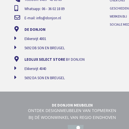
OVER ONS
GESCHIEDEN
Whatsapp: 06 - 36 02 18 89
WERKEN BIJ
E-mail:
info@donjon.nl
SOCIALE MED
DE DONJON
Ekkersrijt 4001
5692 DB SON EN BREUGEL
LEOLUX SELECT STORE
BY DONJON
Ekkersrijt 4040
5692 DA SON EN BREUGEL
DE DONJON MEUBELEN
ONTDEK DESIGNMEUBELEN VAN TOPMERKEN
BIJ DÉ WOONWINKEL VAN REGIO EINDHOVEN