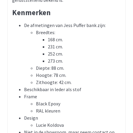
geruststellend bekend is.
Kenmerken
De afmetingen van Jess Puffer bank zijn:
Breedtes:
168 cm.
231 cm.
252 cm.
273 cm.
Diepte: 88 cm.
Hoogte: 78 cm.
Zithoogte: 42 cm.
Beschikbaar in leder als stof
Frame
Black Epoxy
RAL kleuren
Design
Lucie Koldova
Niet in de showroom, maar neem contact op