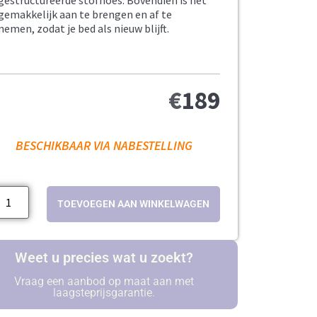
gestructureerde stofhoes. Bovendien is het
gemakkelijk aan te brengen en af te
nemen, zodat je bed als nieuw blijft.
€
189
BESCHIKBAAR VIA NABESTELLING
TOEVOEGEN AAN WINKELWAGEN
Weet u precies wat u zoekt?
Vraag een aanbod op maat aan met
laagsteprijsgarantie.