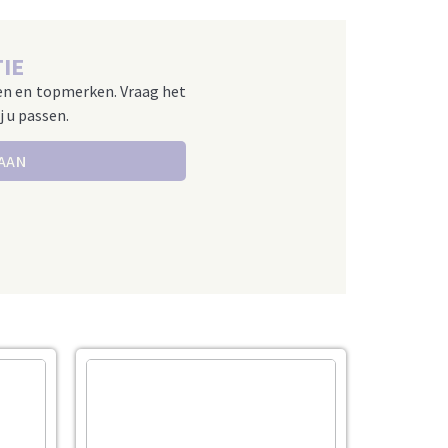
IE
en en topmerken. Vraag het
j u passen.
 AAN