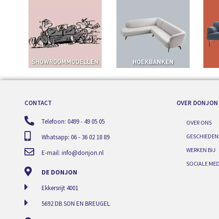
CONTACT
OVER DONJON
Telefoon: 0499 - 49 05 05
OVER ONS
GESCHIEDEN
Whatsapp: 06 - 36 02 18 89
WERKEN BIJ
E-mail:
info@donjon.nl
SOCIALE MED
DE DONJON
Ekkersrijt 4001
5692 DB SON EN BREUGEL