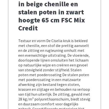
in beige chenille en
stalen poten in zwart
hoogte 65 cm FSC Mix
Credit
Textuur en vorm De Ciselia kruk is bekleed
met chenille, een stof die prettig aanvoelt
en de zitting en rugleuning omhult met
een evenwichtige uitstraling. De vloeiende,
doorlopende lijnen omsluiten het lichaam
op natuurlijke wijze en creëren een gevoel
van stevigheid zonder stijfheid. Stalen
poten met poedercoating De stalen poten
met poedercoating in een matzwarte
afwerking zijn bestand tegen stoten,
krassen en slijtage en behouden na verloop
van tijd hun uiterlijk. De zitting, gevuld met
28 kg/m³ polyurethaanschuim, biedt stevig
en duurzaam comfort voor dagelijks
gebruik. Gecertificeerde materialen Het