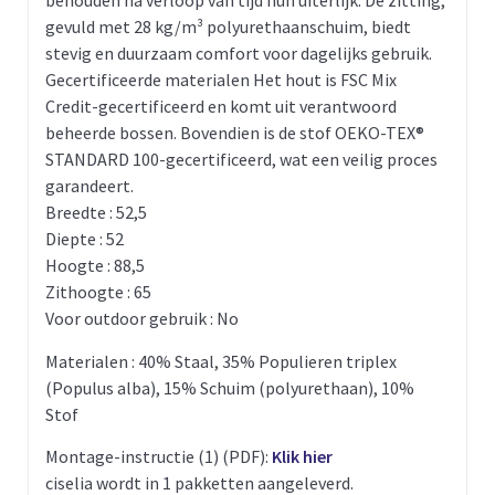
behouden na verloop van tijd hun uiterlijk. De zitting,
gevuld met 28 kg/m³ polyurethaanschuim, biedt
stevig en duurzaam comfort voor dagelijks gebruik.
Gecertificeerde materialen Het hout is FSC Mix
Credit-gecertificeerd en komt uit verantwoord
beheerde bossen. Bovendien is de stof OEKO-TEX®
STANDARD 100-gecertificeerd, wat een veilig proces
garandeert.
Breedte : 52,5
Diepte : 52
Hoogte : 88,5
Zithoogte : 65
Voor outdoor gebruik : No
Materialen : 40% Staal, 35% Populieren triplex
(Populus alba), 15% Schuim (polyurethaan), 10%
Stof
Montage-instructie (1) (PDF):
Klik hier
ciselia wordt in 1 pakketten aangeleverd.