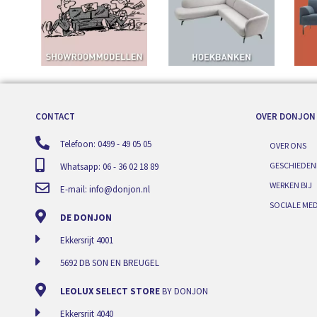
CONTACT
OVER DONJON
Telefoon: 0499 - 49 05 05
OVER ONS
GESCHIEDEN
Whatsapp: 06 - 36 02 18 89
WERKEN BIJ
E-mail:
info@donjon.nl
SOCIALE MED
DE DONJON
Ekkersrijt 4001
5692 DB SON EN BREUGEL
LEOLUX SELECT STORE
BY DONJON
Ekkersrijt 4040