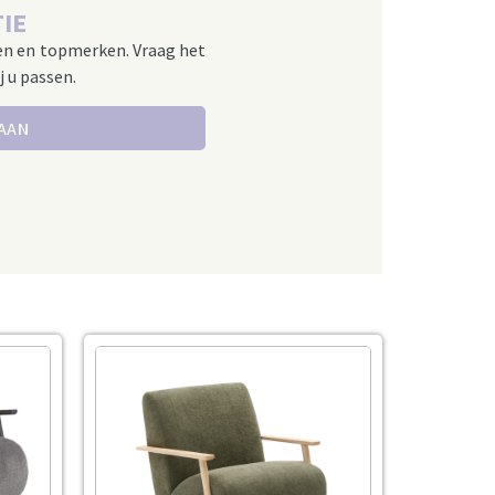
IE
en en topmerken. Vraag het
j u passen.
 AAN