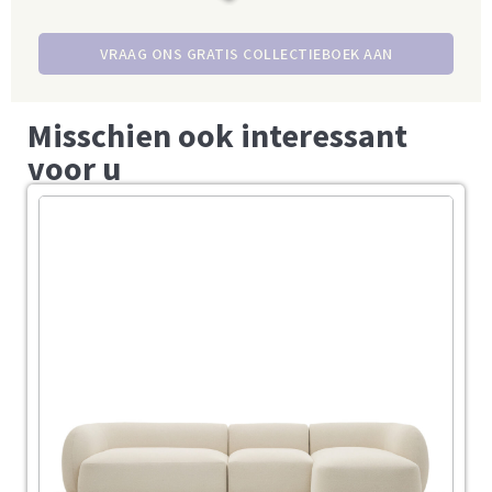
VRAAG ONS GRATIS COLLECTIEBOEK AAN
Misschien ook interessant
voor u