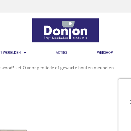
7 WERELDEN
ACTIES
WEBSHOP
awood® set O voor geoliede of gewaxte houten meubelen