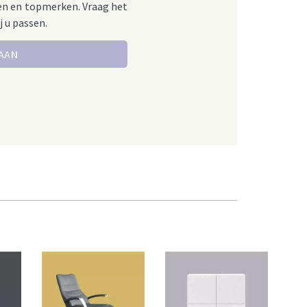
en en topmerken. Vraag het
j u passen.
 AAN