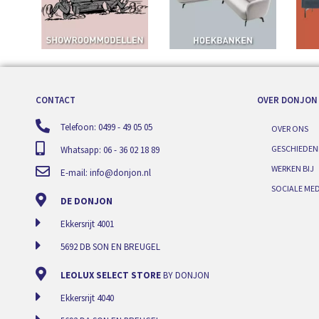
CONTACT
OVER DONJON
Telefoon: 0499 - 49 05 05
OVER ONS
GESCHIEDEN
Whatsapp: 06 - 36 02 18 89
WERKEN BIJ
E-mail:
info@donjon.nl
SOCIALE MED
DE DONJON
Ekkersrijt 4001
5692 DB SON EN BREUGEL
LEOLUX SELECT STORE
BY DONJON
Ekkersrijt 4040