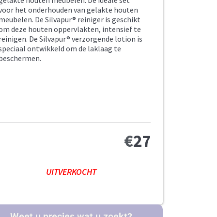
gelakte houten meubelen. De ideale set
voor het onderhouden van gelakte houten
meubelen. De Silvapur® reiniger is geschikt
om deze houten oppervlakten, intensief te
reinigen. De Silvapur® verzorgende lotion is
speciaal ontwikkeld om de laklaag te
beschermen.
€
27
UITVERKOCHT
Weet u precies wat u zoekt?