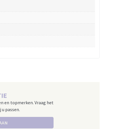
IE
en en topmerken. Vraag het
j u passen.
 AAN