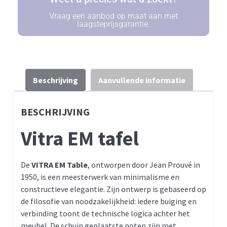
Vraag een aanbod op maat aan met
laagsteprijsgarantie.
Beschrijving
Aanvullende informatie
BESCHRIJVING
Vitra EM tafel
De
VITRA EM Table
, ontworpen door Jean Prouvé in
1950, is een meesterwerk van minimalisme en
constructieve elegantie. Zijn ontwerp is gebaseerd op
de filosofie van noodzakelijkheid: iedere buiging en
verbinding toont de technische logica achter het
meubel. De schuin geplaatste poten zijn met