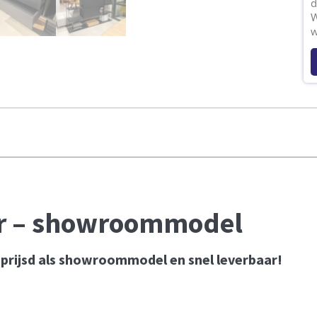
d
W
w
er – showroommodel
eprijsd als showroommodel en snel leverbaar!