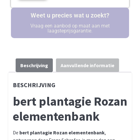
Weet u precies wat u zoekt?
Vraag een aanbod op maat aan met
laagsteprijsgarantie.
Beschrijving
Aanvullende informatie
BESCHRIJVING
bert plantagie Rozan
elementenbank
De
bert plantagie Rozan elementenbank
,
ontworpen door Frans Schrofer, is meer dan een