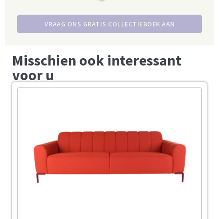
VRAAG ONS GRATIS COLLECTIEBOEK AAN
Misschien ook interessant
voor u