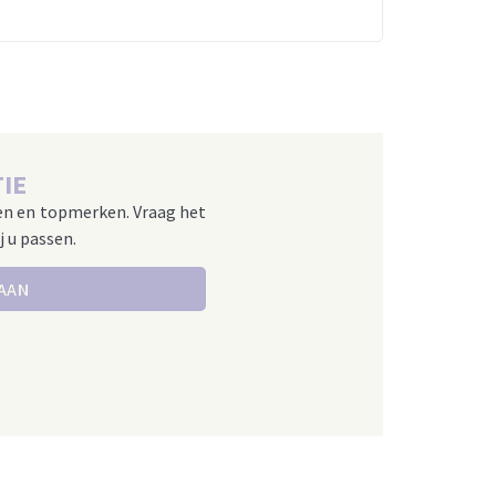
IE
en en topmerken. Vraag het
j u passen.
 AAN