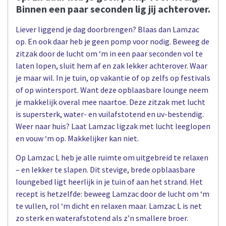
Binnen een paar seconden lig jij achterover.
Liever liggend je dag doorbrengen? Blaas dan Lamzac
op. En ook daar heb je geen pomp voor nodig. Beweeg de
zitzak door de lucht om ‘m in een paar seconden vol te
laten lopen, sluit hem af en zak lekker achterover. Waar
je maar wil. In je tuin, op vakantie of op zelfs op festivals
of op wintersport. Want deze opblaasbare lounge neem
je makkelijk overal mee naartoe. Deze zitzak met lucht
is supersterk, water- en vuilafstotend en uv-bestendig.
Weer naar huis? Laat Lamzac ligzak met lucht leeglopen
en vouw ‘m op. Makkelijker kan niet.
Op Lamzac L heb je alle ruimte om uitgebreid te relaxen
– en lekker te slapen. Dit stevige, brede opblaasbare
loungebed ligt heerlijk in je tuin of aan het strand. Het
recept is hetzelfde: beweeg Lamzac door de lucht om ‘m
te vullen, rol ‘m dicht en relaxen maar. Lamzac L is net
zo sterk en waterafstotend als z’n smallere broer.