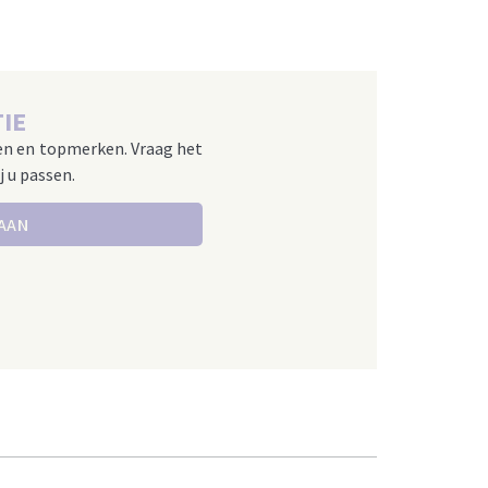
IE
en en topmerken. Vraag het
j u passen.
 AAN