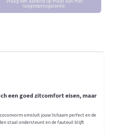
Vraag een aanbod op maat aan met
laagsteprijsgarantie.
och een goed zitcomfort eisen, maar
e coconvorm omsluit jouw lichaam perfect en de
n staal ondersteunt en de fauteuil blijft