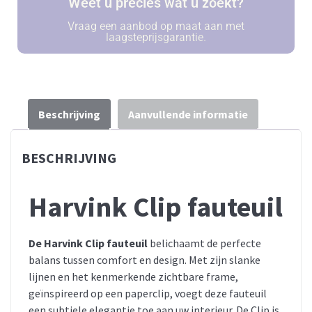
Weet u precies wat u zoekt?
Vraag een aanbod op maat aan met
laagsteprijsgarantie.
Beschrijving
Aanvullende informatie
BESCHRIJVING
Harvink Clip fauteuil
De Harvink Clip fauteuil
belichaamt de perfecte
balans tussen comfort en design.
Met zijn slanke
lijnen en het kenmerkende zichtbare frame,
geïnspireerd op een paperclip, voegt deze fauteuil
een subtiele elegantie toe aan uw interieur.
De Clip is