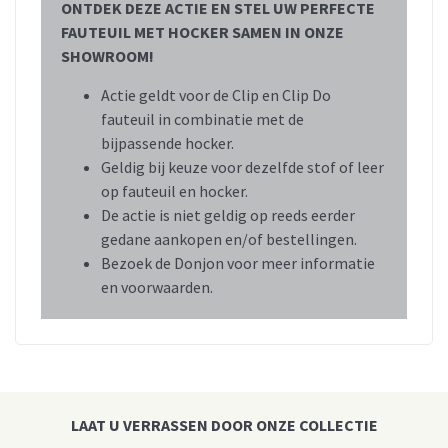
ONTDEK DEZE ACTIE EN STEL UW PERFECTE
FAUTEUIL MET HOCKER SAMEN IN ONZE
SHOWROOM!
Actie geldt voor de Clip en Clip Do
fauteuil in combinatie met de
bijpassende hocker.
Geldig bij keuze voor dezelfde stof of leer
op fauteuil en hocker.
De actie is niet geldig op reeds eerder
gedane aankopen en/of bestellingen.
Bezoek de Donjon voor meer informatie
en voorwaarden.
LAAT U VERRASSEN DOOR ONZE COLLECTIE