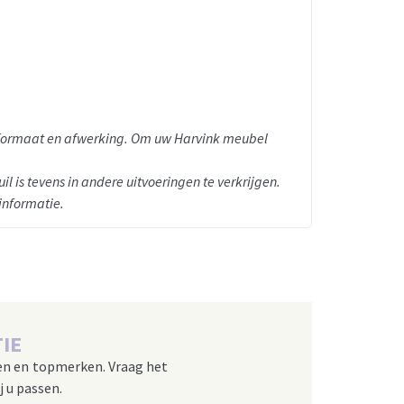
en formaat en afwerking. Om uw Harvink meubel
uil is tevens in andere uitvoeringen te verkrijgen.
informatie.
IE
en en topmerken. Vraag het
j u passen.