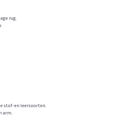
lage rug.
:
rse stof-en leersoorten.
n arm.