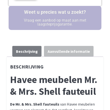
Weet u precies wat u zoekt?
Vraag een aanbod op maat aan met
laagsteprijsgarantie.
Beschrijving
Aanvullende informatie
BESCHRIJVING
Havee meubelen Mr.
& Mrs. Shell fauteuil
De Mr. & Mrs. Shell fauteuils
van Havee meubelen
vormen een elegant duo dat comfort, karakter en