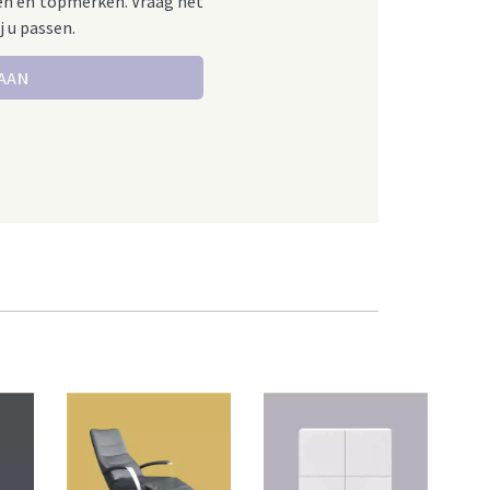
en en topmerken. Vraag het
j u passen.
 AAN