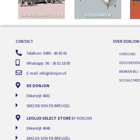
CONTACT
OVER DONJON
Telefoon: 0499 - 49 05 05
OVER ONS
GESCHIEDEN
Whatsapp: 06 - 36 02 18 89
WERKEN BIJ
E-mail:
info@donjon.nl
SOCIALE MED
DE DONJON
Ekkersrijt 4001
5692 DB SON EN BREUGEL
LEOLUX SELECT STORE
BY DONJON
Ekkersrijt 4040
5692 DA SON EN BREUGEL