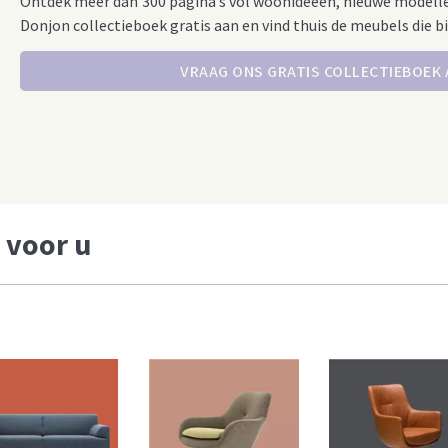
Ontdek meer dan 300 pagina’s vol woonideeën, nieuwe modell
Donjon collectieboek gratis aan en vind thuis de meubels die bi
VRAAG ONS GRATIS COLLECTIEBOEK
 voor u