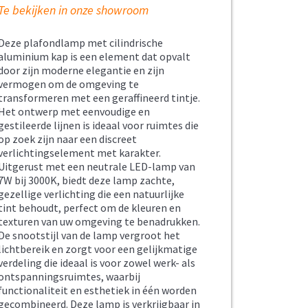
Te bekijken in onze showroom
Deze plafondlamp met cilindrische
aluminium kap is een element dat opvalt
door zijn moderne elegantie en zijn
vermogen om de omgeving te
transformeren met een geraffineerd tintje.
Het ontwerp met eenvoudige en
gestileerde lijnen is ideaal voor ruimtes die
op zoek zijn naar een discreet
verlichtingselement met karakter.
Uitgerust met een neutrale LED-lamp van
7W bij 3000K, biedt deze lamp zachte,
gezellige verlichting die een natuurlijke
tint behoudt, perfect om de kleuren en
texturen van uw omgeving te benadrukken.
De snootstijl van de lamp vergroot het
lichtbereik en zorgt voor een gelijkmatige
verdeling die ideaal is voor zowel werk- als
ontspanningsruimtes, waarbij
functionaliteit en esthetiek in één worden
gecombineerd. Deze lamp is verkrijgbaar in