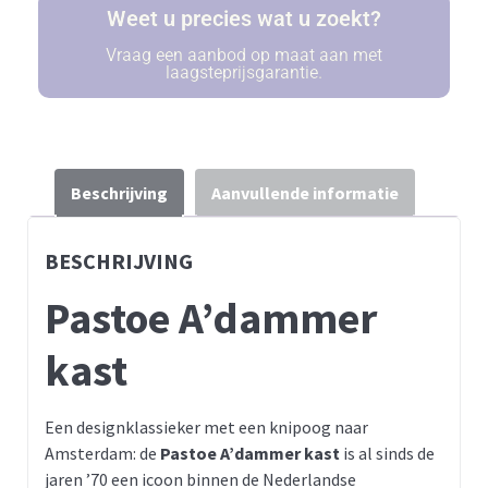
Weet u precies wat u zoekt?
Vraag een aanbod op maat aan met
laagsteprijsgarantie.
Beschrijving
Aanvullende informatie
BESCHRIJVING
Pastoe A’dammer
kast
Een designklassieker met een knipoog naar
Amsterdam: de
Pastoe A’dammer kast
is al sinds de
jaren ’70 een icoon binnen de Nederlandse