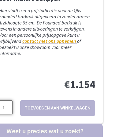
Hier vindt u een prijsindicatie voor de Qliv
Founded barkruk
uitgevoerd in zonder armen
& zithoogte 65 cm
. De Founded barkruk
is
tevens in andere uitvoeringen te verkrijgen.
Voor een persoonlijke prijsopgave kunt u
vrijblijvend
contact met ons opnemen
of
bezoekt u onze showroom voor meer
informatie.
€
1.154
TOEVOEGEN AAN WINKELWAGEN
Weet u precies wat u zoekt?