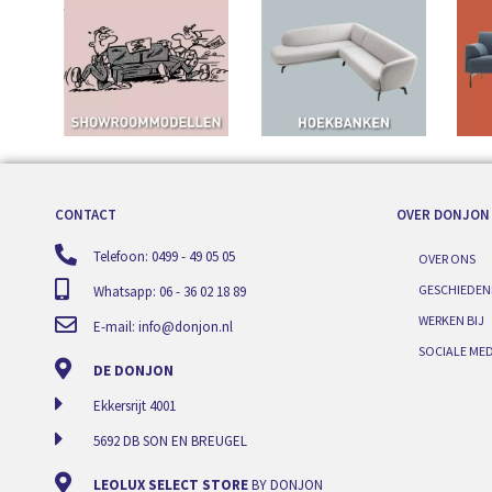
CONTACT
OVER DONJON
Telefoon: 0499 - 49 05 05
OVER ONS
GESCHIEDEN
Whatsapp: 06 - 36 02 18 89
WERKEN BIJ
E-mail:
info@donjon.nl
SOCIALE MED
DE DONJON
Ekkersrijt 4001
5692 DB SON EN BREUGEL
LEOLUX SELECT STORE
BY DONJON