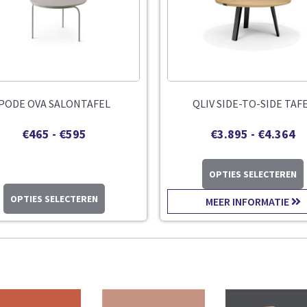
PODE OVA SALONTAFEL
QLIV SIDE-TO-SIDE TAF
€
465
-
€
595
€
3.895
-
€
4.364
OPTIES SELECTEREN
OPTIES SELECTEREN
MEER INFORMATIE