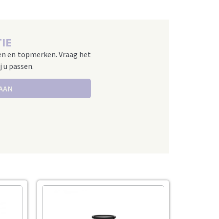
IE
en en topmerken. Vraag het
j u passen.
 AAN