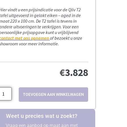
Hier vindt u een prijsindicatie voor de Qliv T2
tafel uitgevoerd in gelakt eiken – aged in de
maat 220 x 100 cm. De T2 tafel is tevens in
andere uitvoeringen te verkrijgen. Voor een
persoonlijke prijsopgave kunt u vrijblijvend
contact met ons opnemen
of bezoekt u onze
showroom voor meer informatie.
€
3.828
TOEVOEGEN AAN WINKELWAGEN
Weet u precies wat u zoekt?
Vraag een aanbod op maat aan met