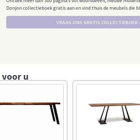
Ontdek meer dan 300 pagina’s vol woonideeën, nieuwe modell
Donjon collectieboek gratis aan en vind thuis de meubels die bi
VRAAG ONS GRATIS COLLECTIEBOEK
 voor u