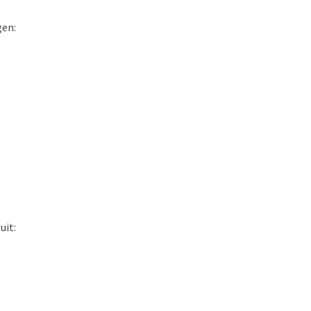
gen:
uit: