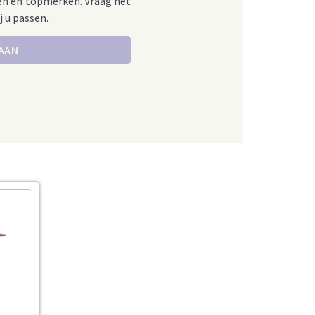
en en topmerken. Vraag het
j u passen.
 AAN