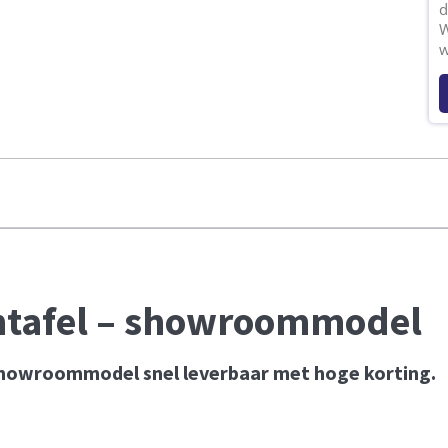
d
W
w
ontafel – showroommodel
 showroommodel snel leverbaar met hoge korting.