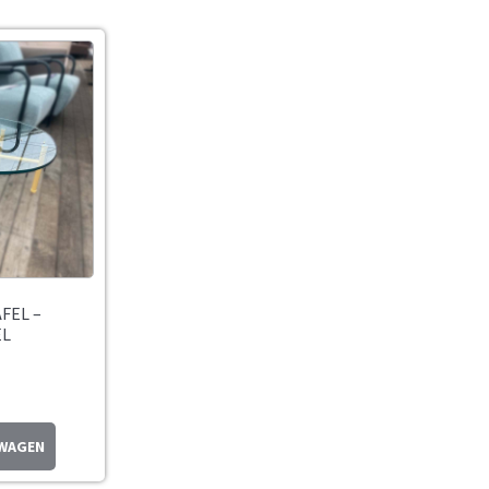
FEL –
L
LWAGEN