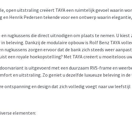
ale, open uitstraling creëert TAYA een ruimtelijk gevoel waarin w
 en Henrik Pedersen tekende voor een ontwerp waarin elegantie,
- en rugkussens die direct uitnodigen om plaats te nemen. U kiest 
r in beleving. Dankzij de modulaire opbouw is Rolf Benz TAYA voll
n rugkussens zorgen ervoor dat de bank zich steeds weer aanpast 
juist een royale hoekopstelling? Met TAYA creëert u moeiteloos uw
tdoorvariant is uitgevoerd met een duurzaam RVS-frame en weer
rt en uitstraling. Zo geniet u dezelfde luxueuze beleving in de t
re ontspanning en design dat zich volledig voegt naar uw leefstijl
diverse elementen: