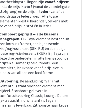
voorbeeldopstellingen zijn
vanaf-prijzen
:
links de prijs
in stof
(vanaf de voordeligste
stofgroep) en de prijs
in leder
(vanaf de
voordeligste ledergroep). Alle losse
elementen kiest u hieronder, telkens met
de vanaf-prijs in stof én in leder.
Compleet geprijsd — alle kussens
inbegrepen.
Elk Taya-element bestaat uit
een korpus (frame), een bijpassende
zit-/rugkussenset (SIK-RU) én de nodige
losse rug-/sierkussens (RUK). Bij Taya zijn
deze drie onderdelen in alle hier getoonde
prijzen al samengeteld, zodat u een
complete, bruikbare vanaf-prijs ziet in
plaats van alleen een kaal frame.
Uitvoering.
De aanduiding “ST” (mit
Seitenteil) staat voor een element met
zijdeel. Standaard geleverd in
comfortuitvoering Classic; Lounge Deluxe
(extra zacht, nonchalant) is tegen
meerprijs leverbaar. Zithoogte naar keuze