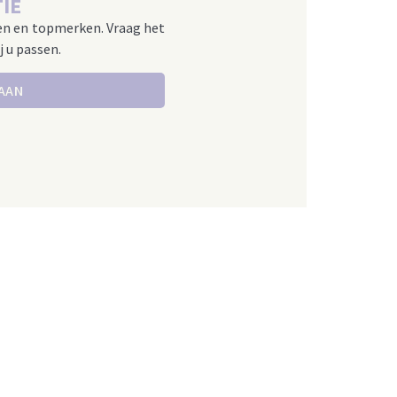
IE
en en topmerken. Vraag het
j u passen.
 AAN