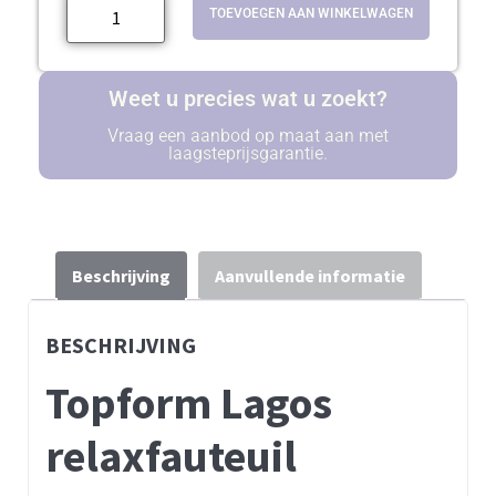
TOEVOEGEN AAN WINKELWAGEN
Weet u precies wat u zoekt?
Vraag een aanbod op maat aan met
laagsteprijsgarantie.
Beschrijving
Aanvullende informatie
BESCHRIJVING
Topform Lagos
relaxfauteuil