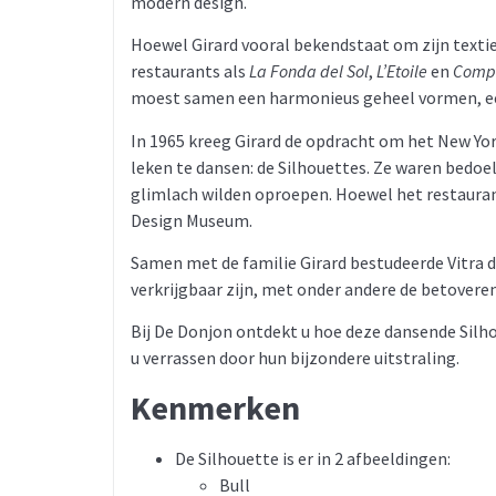
modern design.
Hoewel Girard vooral bekendstaat om zijn textie
restaurants als
La Fonda del Sol
,
L’Etoile
en
Comp
moest samen een harmonieus geheel vormen, een
In 1965 kreeg Girard de opdracht om het New Yo
leken te dansen: de Silhouettes. Ze waren bedoel
glimlach wilden oproepen. Hoewel het restaurant
Design Museum.
Samen met de familie Girard bestudeerde Vitra d
verkrijgbaar zijn, met onder andere de betover
Bij De Donjon ontdekt u hoe deze dansende Silh
u verrassen door hun bijzondere uitstraling.
Kenmerken
De Silhouette is er in 2 afbeeldingen:
Bull