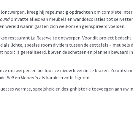
lontwerpen, kreeg hij regelmatig opdrachten om complete interieu
ound
omvatte alles: van meubels en wanddecoraties tot servetten, v
 wereld waarin gasten zich welkom en geïnspireerd voelden.
rkse restaurant
La Reserve
te ontwerpen. Voor dit project bedacht 
d als lichte, speelse room dividers tussen de eettafels – meubels 
 nooit is gerealiseerd, bleven de schetsen en plannen bewaard in 
eze ontwerpen en besloot ze nieuw leven in te blazen. Zo ontsto
ende
Bull
en
Mermaid
als karaktervolle figuren.
ouettes warmte, speelsheid en designhistorie toevoegen aan uw in