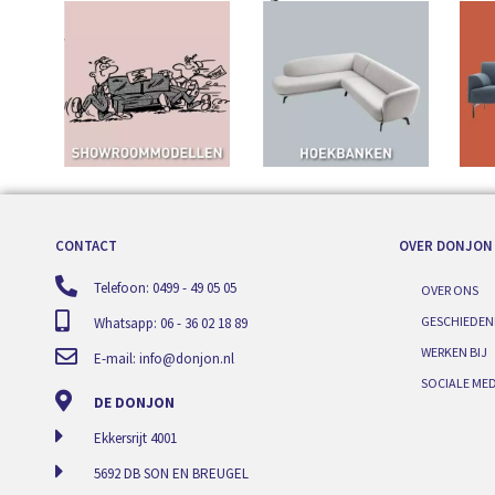
CONTACT
OVER DONJON
Telefoon: 0499 - 49 05 05
OVER ONS
GESCHIEDEN
Whatsapp: 06 - 36 02 18 89
WERKEN BIJ
E-mail:
info@donjon.nl
SOCIALE MED
DE DONJON
Ekkersrijt 4001
5692 DB SON EN BREUGEL