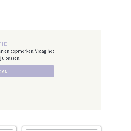
IE
en en topmerken. Vraag het
j u passen.
 AAN