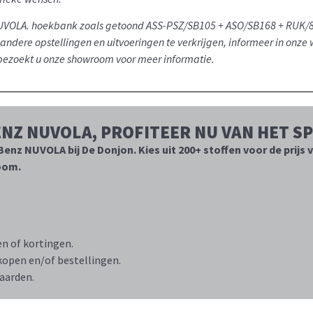
Benz NUVOLA. hoekbank zoals getoond ASS-PSZ/SB105 + ASO/SB168 + RUK
 andere opstellingen en uitvoeringen te verkrijgen, informeer in onz
bezoekt u onze showroom voor meer informatie.
ENZ NUVOLA, PROFITEER NU VAN HET S
enz NUVOLA bij De Donjon. Kies uit 200+ stoffen voor de prijs
room.
n of kortingen.
nkopen en/of bestellingen.
aarden.