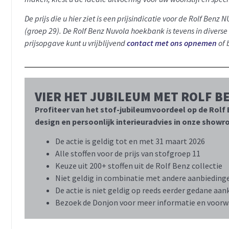
De prijs die u hier ziet is een prijsindicatie voor de Rolf 
(groep 29). De Rolf Benz Nuvola hoekbank is tevens in diverse
prijsopgave kunt u vrijblijvend
contact met ons opnemen
of 
VIER HET JUBILEUM MET ROLF B
Profiteer van het stof-jubileumvoordeel op de Rolf B
design en persoonlijk interieuradvies in onze show
De actie is geldig tot en met 31 maart 2026
Alle stoffen voor de prijs van stofgroep 11
Keuze uit 200+ stoffen uit de Rolf Benz collectie
Niet geldig in combinatie met andere aanbiedinge
De actie is niet geldig op reeds eerder gedane aa
Bezoek de Donjon voor meer informatie en voorw