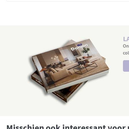
L
On
col
Misschien ook interessant voor 