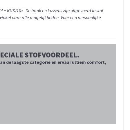
/84 + RUK/105.
De bank en kussens zijn uitgevoerd in stof
e winkel naar alle mogelijkheden.
Voor een persoonlijke
PECIALE STOFVOORDEEL.
 van de laagste categorie en ervaar ultiem comfort,