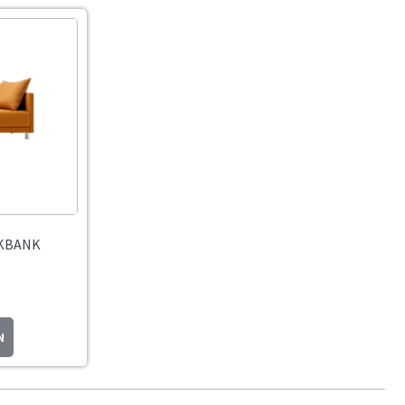
KBANK
N