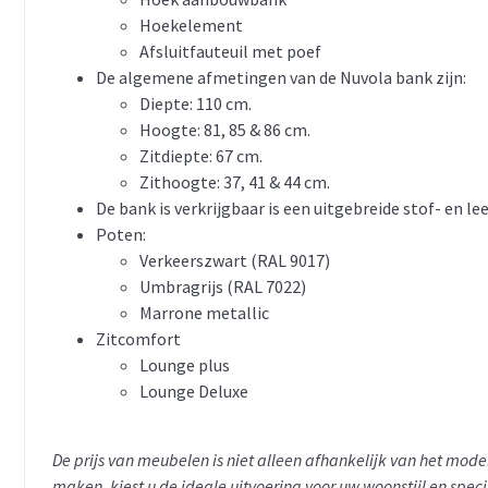
Hoekelement
Afsluitfauteuil met poef
De algemene afmetingen van de Nuvola bank zijn:
Diepte: 110 cm.
Hoogte: 81, 85 & 86 cm.
Zitdiepte: 67 cm.
Zithoogte: 37, 41 & 44 cm.
De bank is verkrijgbaar is een uitgebreide stof- en lee
Poten:
Verkeerszwart (RAL 9017)
Umbragrijs (RAL 7022)
Marrone metallic
Zitcomfort
Lounge plus
Lounge Deluxe
De prijs van meubelen is niet alleen afhankelijk van het mod
maken, kiest u de ideale uitvoering voor uw woonstijl en spec