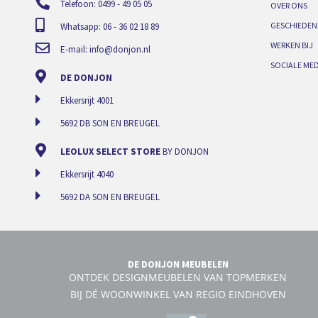
Telefoon: 0499 - 49 05 05
OVER ONS
GESCHIEDEN
Whatsapp: 06 - 36 02 18 89
WERKEN BIJ
E-mail:
info@donjon.nl
SOCIALE MED
DE DONJON
Ekkersrijt 4001
5692 DB SON EN BREUGEL
LEOLUX SELECT STORE
BY DONJON
Ekkersrijt 4040
5692 DA SON EN BREUGEL
DE DONJON MEUBELEN
ONTDEK DESIGNMEUBELEN VAN TOPMERKEN
BIJ DÉ WOONWINKEL VAN REGIO EINDHOVEN