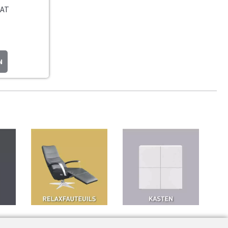
EAT
N