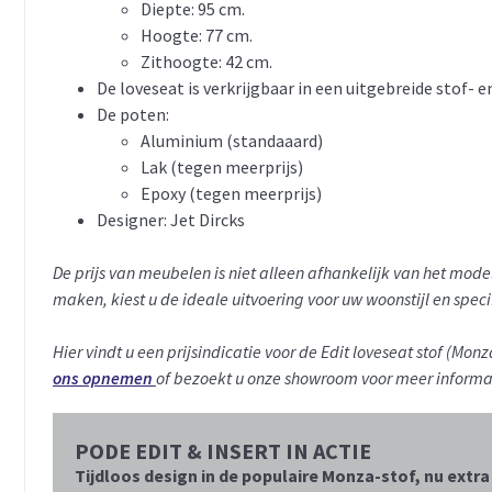
Diepte: 95 cm.
Hoogte: 77 cm.
Zithoogte: 42 cm.
De loveseat is verkrijgbaar in een uitgebreide stof- en
De poten:
Aluminium (standaaard)
Lak (tegen meerprijs)
Epoxy (tegen meerprijs)
Designer: Jet Dircks
De prijs van meubelen is niet alleen afhankelijk van het mo
maken, kiest u de ideale uitvoering voor uw woonstijl en spec
Hier vindt u een prijsindicatie voor de Edit loveseat stof (Monz
ons opnemen
of bezoekt u onze showroom voor meer informa
PODE EDIT & INSERT IN ACTIE
Tijdloos design in de populaire Monza-stof, nu extra