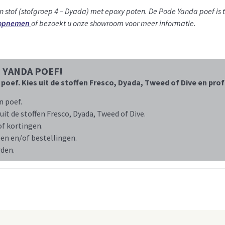
in stof (stofgroep 4 – Dyada) met epoxy poten.
De Pode Yanda poef is t
 opnemen
of bezoekt u onze showroom voor meer informatie.
 YANDA POEF!
ef. Kies uit de stoffen Fresco, Dyada, Tweed of Dive en profi
n poef.
uit de stoffen Fresco, Dyada, Tweed of Dive.
of kortingen.
pen en/of bestellingen.
den.