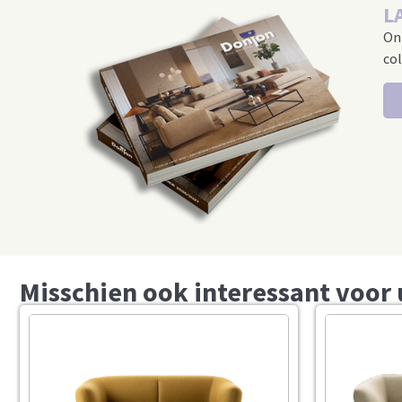
L
On
col
Misschien ook interessant voor 