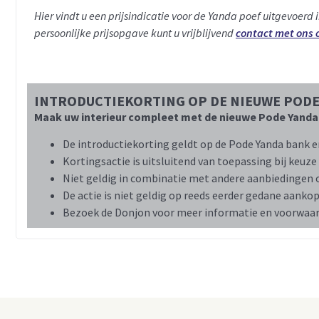
Hier vindt u een prijsindicatie voor de Yanda poef uitgevoerd 
persoonlijke prijsopgave kunt u vrijblijvend
contact met ons
INTRODUCTIEKORTING OP DE NIEUWE PODE
Maak uw interieur compleet met de nieuwe Pode Yanda po
De introductiekorting geldt op de Pode Yanda bank e
Kortingsactie is uitsluitend van toepassing bij keuze 
Niet geldig in combinatie met andere aanbiedingen 
De actie is niet geldig op reeds eerder gedane aanko
Bezoek de Donjon voor meer informatie en voorwaar