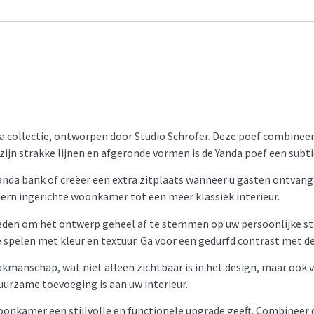
a collectie, ontworpen door Studio Schrofer. Deze poef combineert
zijn strakke lijnen en afgeronde vormen is de Yanda poef een subti
Yanda bank of creëer een extra zitplaats wanneer u gasten ontvan
ern ingerichte woonkamer tot een meer klassiek interieur.
eden om het ontwerp geheel af te stemmen op uw persoonlijke stij
 te spelen met kleur en textuur. Ga voor een gedurfd contrast met d
manschap, wat niet alleen zichtbaar is in het design, maar ook vo
urzame toevoeging is aan uw interieur.
onkamer een stijlvolle en functionele upgrade geeft. Combineer