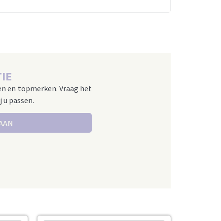
IE
en en topmerken. Vraag het
j u passen.
 AAN