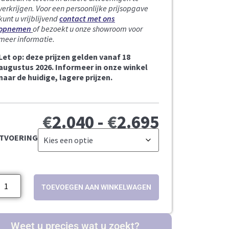
verkrijgen. Voor een persoonlijke prijsopgave
kunt u vrijblijvend
contact met ons
opnemen
of bezoekt u onze showroom voor
meer informatie.
Let op: deze prijzen gelden vanaf 18
augustus 2026. Informeer in onze winkel
naar de huidige, lagere prijzen.
€
2.040
-
€
2.695
ITVOERING
TOEVOEGEN AAN WINKELWAGEN
Weet u precies wat u zoekt?