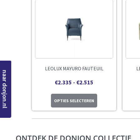
LEOLUX MAYURO FAUTEUIL
L
naar donjon.nl
€
2.335
-
€
2.515
OPTIES SELECTEREN
ONTDEK DE DONJON COLLECTIE