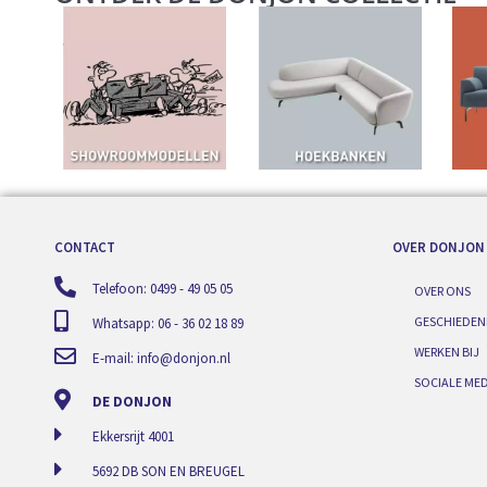
CONTACT
OVER DONJON
Telefoon: 0499 - 49 05 05
OVER ONS
GESCHIEDEN
Whatsapp: 06 - 36 02 18 89
WERKEN BIJ
E-mail:
info@donjon.nl
SOCIALE MED
DE DONJON
Ekkersrijt 4001
5692 DB SON EN BREUGEL