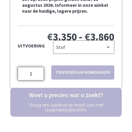
augustus 2026. Informeer in onze winkel
naar de huidige, lagere prijzen.
€
3.350
-
€
3.860
UITVOERING
TOEVOEGEN AAN WINKELWAGEN
Weet u precies wat u zoekt?
Vraag een aanbod op maat aan met
laagsteprijsgarantie.