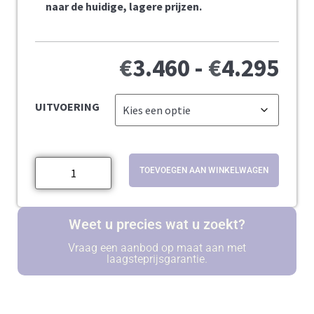
naar de huidige, lagere prijzen.
€
3.460
-
€
4.295
UITVOERING
TOEVOEGEN AAN WINKELWAGEN
Weet u precies wat u zoekt?
Vraag een aanbod op maat aan met
laagsteprijsgarantie.