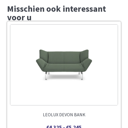
Misschien ook interessant
voor u
LEOLUX DEVON BANK
€
4.325
-
€
5.245