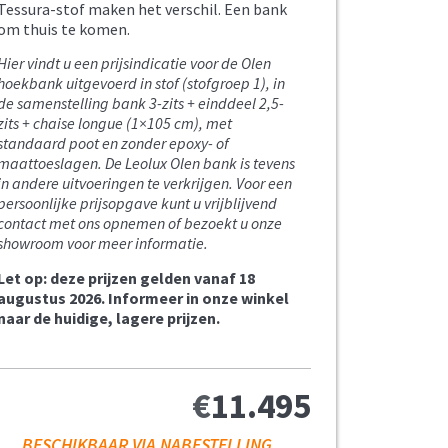
Tessura-stof maken het verschil. Een bank
om thuis te komen.
Hier vindt u een prijsindicatie voor de Olen
hoekbank uitgevoerd in stof (stofgroep 1), in
de samenstelling bank 3-zits + einddeel 2,5-
zits + chaise longue (1×105 cm), met
standaard poot en zonder epoxy- of
maattoeslagen. De Leolux Olen bank is tevens
in andere uitvoeringen te verkrijgen. Voor een
persoonlijke prijsopgave kunt u vrijblijvend
contact met ons opnemen of bezoekt u onze
showroom voor meer informatie.
Let op: deze prijzen gelden vanaf 18
augustus 2026. Informeer in onze winkel
naar de huidige, lagere prijzen.
€
11.495
BESCHIKBAAR VIA NABESTELLING