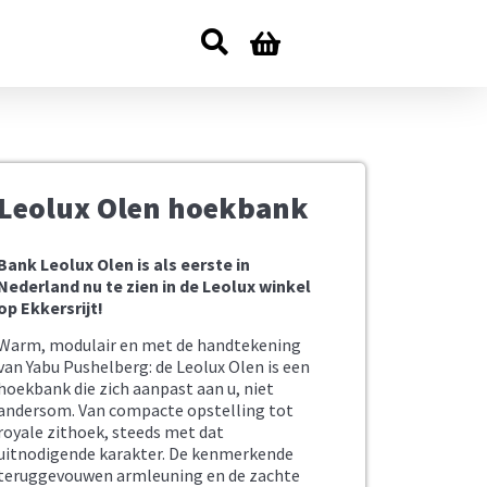
Leolux Olen hoekbank
Bank Leolux Olen is als eerste in
Nederland nu te zien in de Leolux winkel
op Ekkersrijt!
Warm, modulair en met de handtekening
van Yabu Pushelberg: de Leolux Olen is een
hoekbank die zich aanpast aan u, niet
andersom. Van compacte opstelling tot
royale zithoek, steeds met dat
uitnodigende karakter. De kenmerkende
teruggevouwen armleuning en de zachte