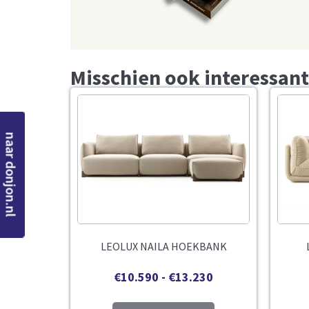
Misschien ook interessant
naar donjon.nl
LEOLUX NAILA HOEKBANK
€
10.590
-
€
13.230