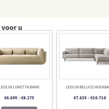
 voor u
LEOLUX LUNETTA BANK
LEOLUX BELLICE HOEKB
€
6.695
-
€
8.275
€
7.635
-
€
10.710