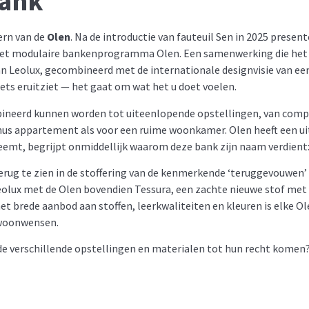
bank
ern van de
Olen
. Na de introductie van fauteuil Sen in 2025 presen
et modulaire bankenprogramma Olen. Een samenwerking die het be
 Leolux, gecombineerd met de internationale designvisie van een
ets eruitziet — het gaat om wat het u doet voelen.
bineerd kunnen worden tot uiteenlopende opstellingen, van compa
nus appartement als voor een ruime woonkamer. Olen heeft een uit
emt, begrijpt onmiddellijk waarom deze bank zijn naam verdient: hi
terug te zien in de stoffering van de kenmerkende ‘teruggevouwen’ 
eolux met de Olen bovendien Tessura, een zachte nieuwe stof met e
t brede aanbod aan stoffen, leerkwaliteiten en kleuren is elke Ol
 woonwensen.
 de verschillende opstellingen en materialen tot hun recht komen?