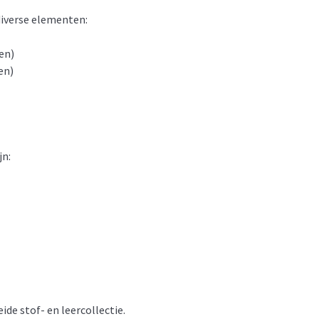
diverse elementen:
en)
en)
jn:
ide stof- en leercollectie.